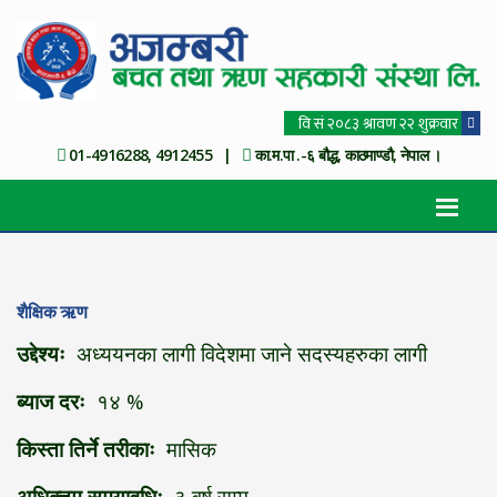
01-4916288, 4912455 |
का.म.पा .-६ बौद्ध, काठमाण्डौ, नेपाल ।
शैक्षिक ऋण
उद्देश्यः
अध्ययनका लागी विदेशमा जाने सदस्यहरुका लागी
ब्याज दरः
१४ %
किस्ता तिर्ने तरीकाः
मासिक
अधिक्तम समयावधिः
३ वर्ष सम्म