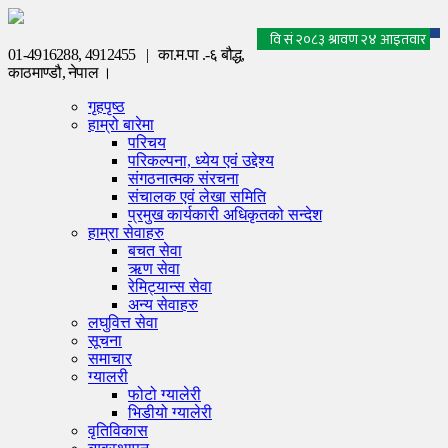
01-4916288, 4912455 |
का.म.पा .-६ बौद्ध,
काठमाण्डौ, नेपाल ।
गृहपृष्ठ
हाम्रो बारेमा
परिचय
परिकल्पना, ध्येय एवं उद्देश्य
संगठनात्मक संरचना
संचालक एवं लेखा समिति
प्रमुख कार्यकारी अधिकृतको सन्देश
हाम्रा सेवाहरु
बचत सेवा
ऋण सेवा
रेमिट्यान्स सेवा
अन्य सेवाहरु
लघुवित्त सेवा
सूचना
समाचार
ग्यालरी
फोटो ग्यालेरी
भिडीयो ग्यालेरी
वृतिविकास