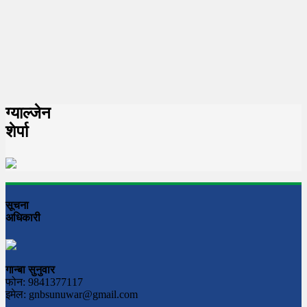
ग्याल्जेन
शेर्पा
सूचना
अधिकारी
गान्बा सुनुवार
फोन: 9841377117
इमेल: gnbsunuwar@gmail.com