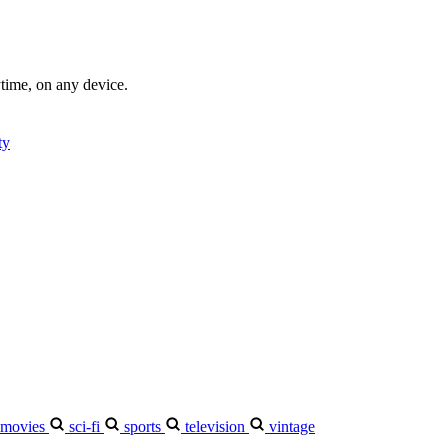
ytime, on any device.
ty
movies
sci-fi
sports
television
vintage