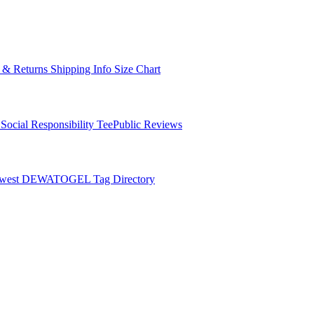
 & Returns
Shipping Info
Size Chart
t
Social Responsibility
TeePublic Reviews
west DEWATOGEL
Tag Directory