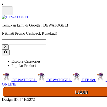
Temukan kami di Google : DEWATOGEL!
Nikmati Promo Cashback Rungkad!
Explore Categories
Popular Products
DEWATOGEL
DEWATOGEL
RTP slot
ONLINE
LOGIN
Design ID: 74165272