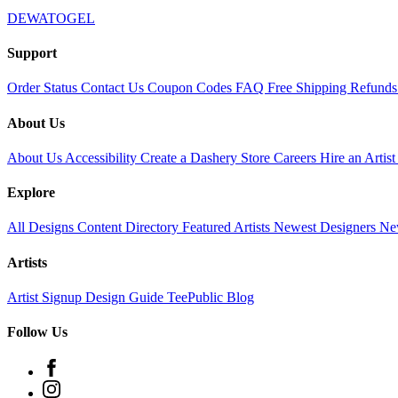
DEWATOGEL
Support
Order Status
Contact Us
Coupon Codes
FAQ
Free Shipping
Refunds
About Us
About Us
Accessibility
Create a Dashery Store
Careers
Hire an Artis
Explore
All Designs
Content Directory
Featured Artists
Newest Designers
Ne
Artists
Artist Signup
Design Guide
TeePublic Blog
Follow Us