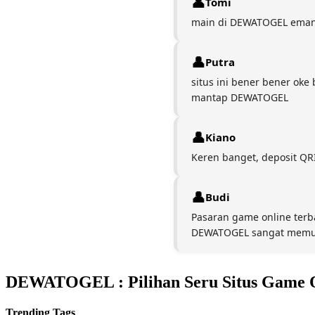
Tomi
main di DEWATOGEL eman
Putra
situs ini bener bener ok
mantap DEWATOGEL
Kiano
Keren banget, deposit Q
Budi
Pasaran game online terb
DEWATOGEL sangat memu
DEWATOGEL : Pilihan Seru Situs Game O
Trending Tags