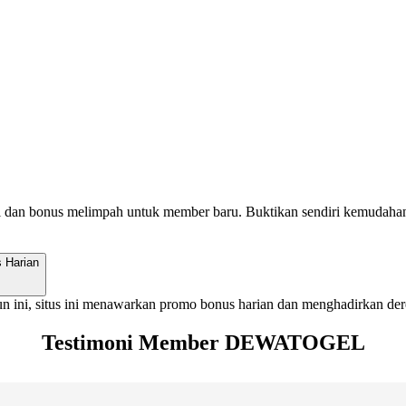
bonus melimpah untuk member baru. Buktikan sendiri kemudahan ra
 Harian
ini, situs ini menawarkan promo bonus harian dan menghadirkan dere
Testimoni Member DEWATOGEL