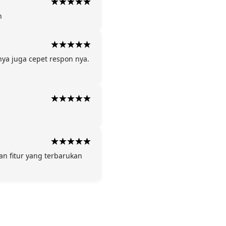
h
ya juga cepet respon nya.
n fitur yang terbarukan