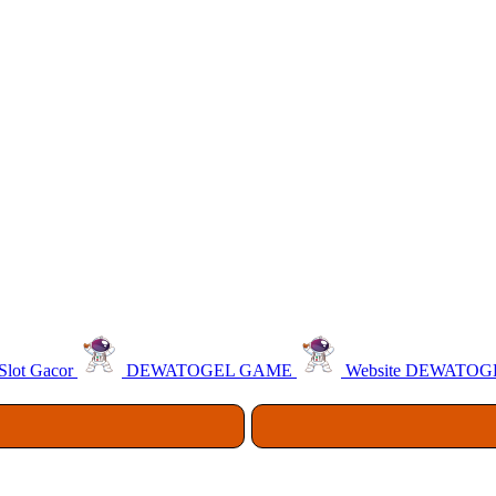
Slot Gacor
DEWATOGEL GAME
Website DEWATO