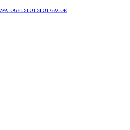
EWATOGEL SLOT
SLOT GACOR